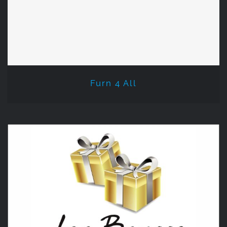
Furn 4 All
Furn 4 All
Ter Brugge Geschenken