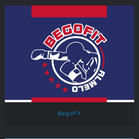
BegoFit
BegoFit