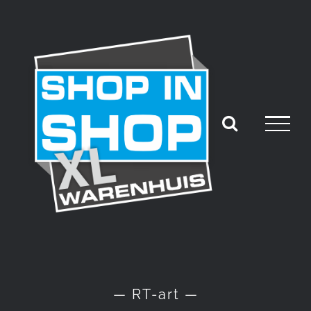
Ga
naar
inhoud
— RT-art —