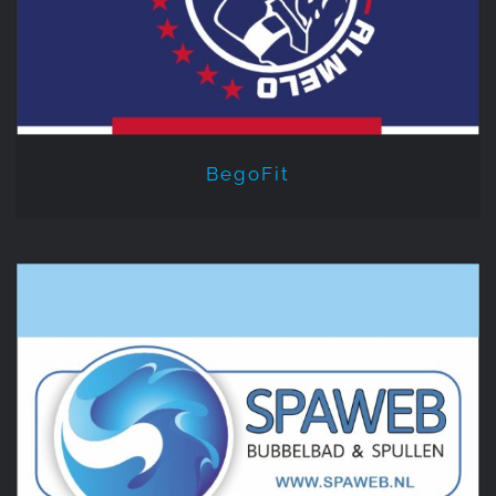
BegoFit
Spaweb