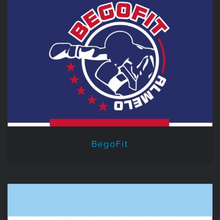
BegoFit
BegoFit