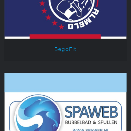
BegoFit
Spaweb